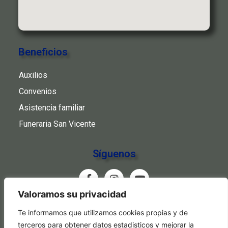
Beneficios
Auxilios
Convenios
Asistencia familiar
Funeraria San Vicente
Síguenos
Valoramos su privacidad
www.cooeban.com.co
Te informamos que utilizamos cookies propias y de
terceros para obtener datos estadisticos y mejorar la